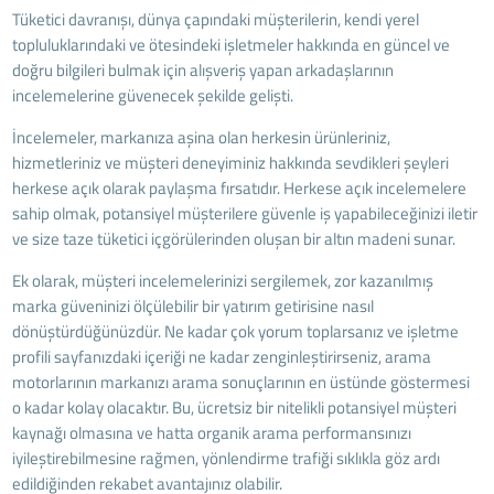
Tüketici davranışı, dünya çapındaki müşterilerin, kendi yerel
topluluklarındaki ve ötesindeki işletmeler hakkında en güncel ve
doğru bilgileri bulmak için alışveriş yapan arkadaşlarının
incelemelerine güvenecek şekilde gelişti.
İncelemeler, markanıza aşina olan herkesin ürünleriniz,
hizmetleriniz ve müşteri deneyiminiz hakkında sevdikleri şeyleri
herkese açık olarak paylaşma fırsatıdır. Herkese açık incelemelere
sahip olmak, potansiyel müşterilere güvenle iş yapabileceğinizi iletir
ve size taze tüketici içgörülerinden oluşan bir altın madeni sunar.
Ek olarak, müşteri incelemelerinizi sergilemek, zor kazanılmış
marka güveninizi ölçülebilir bir yatırım getirisine nasıl
dönüştürdüğünüzdür. Ne kadar çok yorum toplarsanız ve işletme
profili sayfanızdaki içeriği ne kadar zenginleştirirseniz, arama
motorlarının markanızı arama sonuçlarının en üstünde göstermesi
o kadar kolay olacaktır. Bu, ücretsiz bir nitelikli potansiyel müşteri
kaynağı olmasına ve hatta organik arama performansınızı
iyileştirebilmesine rağmen, yönlendirme trafiği sıklıkla göz ardı
edildiğinden rekabet avantajınız olabilir.