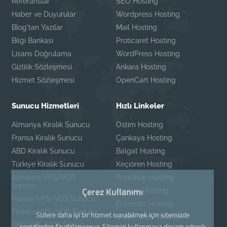
Referanslar
SEO Hosting
Haber ve Duyurular
Wordpress Hosting
Blog'tan Yazılar
Mail Hosting
Bilgi Bankası
Proticaret Hosting
Lisans Doğrulama
WordPress Hosting
Gizlilik Sözleşmesi
Ankara Hosting
Hizmet Sözleşmesi
OpenCart Hosting
Sunucu Hizmetleri
Hızlı Linkeler
Almanya Kiralık Sunucu
Ostim Hosting
Fransa Kiralık Sunucu
Çankaya Hosting
ABD Kiralık Sunucu
Balgat Hosting
Türkiye Kiralık Sunucu
Keçiören Hosting
Almanya VPS/VDS
Pursaklar Hosting
Sunucu
Çerez Kullanımı
Ayrancı Hosting
Fransa VPS/VDS Sunucu
Eryaman Hosting
Türkiye VPS/VDS Sunucu
Sizlere daha iyi bir hizmet sunabilmek için sitemizde
Ostim Web Tasarım
ABD VPS/VDS Sunucu
çerezlerden faydalanıyoruz. Sitemizi kullanmaya devam ederek