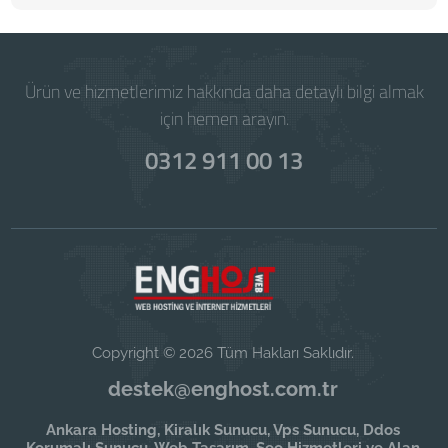
Ürün ve hizmetlerimiz hakkında daha detaylı bilgi almak
için hemen arayın.
0312 911 00 13
Copyright © 2026 Tüm Hakları Saklıdır.
destek@enghost.com.tr
Ankara Hosting, Kiralık Sunucu, Vps Sunucu, Ddos
Korumalı Sunucu, Web Tasarım, Seo Hizmetleri ve Alan