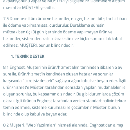
aktivasyonunu yapar ve MÜŞTERİ’yi bilgilendirir. Ödemelere ait tüm
masraflar MÜŞTERİ’ye aittir.
7.5 Dönemsel tüm ürün ve hizmetler, en geç hizmet bitiş tarihi itibarı
ile ödeme yapılmamışsa, durdurulur. Duraklama süresini
müteakiben üç (3) gün içerisinde ödeme yapılmayan ürün ve
hizmetler, sistemden kalıcı olarak silinir ve hiçbir sorumluluk kabul
edilmez. MÜŞTERİ, bunun bilincindedir.
TEKNİK DESTEK
8.1 Enghost, Müşteri'nin ürün/hizmet alım tarihinden itibaren 6 ay
süre ile, ürün/hizmet'in kendinden oluşan hatalar ve sorunlar
karşısında "ücretsiz destek" sağlayacağını kabul ve beyan eder. İlgili
ürün/hizmet'e Müşteri tarafından sonradan yapılan müdahaleler ile
oluşan sorunlar, bu kapsamın dışındadır. Bu gibi durumlarda çözüm
olarak ilgili ürünün Enghost tarafından verilen standart halinin tekrar
temin edilmesi, sisteme kurulması ile çözümlenir. Müşteri bunun
bilincinde olup kabul ve beyan eder.
8.2 Müşteri, "Web Yazılımları" hizmeti alanında, Enghost'dan almış