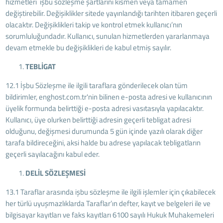
hizmetleri işbu sözleşme şartlarını kısmen veya tamamen
değiştirebilir. Değişiklikler sitede yayınlandığı tarihten itibaren geçerli
olacaktır. Değişiklikleri takip ve kontrol etmek kullanıcı’nın
sorumluluğundadır. Kullanıcı, sunulan hizmetlerden yararlanmaya
devam etmekle bu değişiklikleri de kabul etmiş sayılır.
TEBLİGAT
12.1 İşbu Sözleşme ile ilgili taraflara gönderilecek olan tüm
bildirimler, enghost.com.tr'nin bilinen e-posta adresi ve kullanıcının
üyelik formunda belirttiği e-posta adresi vasıtasıyla yapılacaktır.
Kullanıcı, üye olurken belirttiği adresin geçerli tebligat adresi
olduğunu, değişmesi durumunda 5 gün içinde yazılı olarak diğer
tarafa bildireceğini, aksi halde bu adrese yapılacak tebligatların
geçerli sayılacağını kabul eder.
DELİL SÖZLEŞMESİ
13.1 Taraflar arasında işbu sözleşme ile ilgili işlemler için çıkabilecek
her türlü uyuşmazlıklarda Taraflar’ın defter, kayıt ve belgeleri ile ve
bilgisayar kayıtları ve faks kayıtları 6100 sayılı Hukuk Muhakemeleri