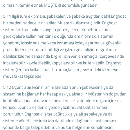
olmasını temin etmek MÜŞTERİ sorumluluğundadır.
5.11 İlgili tüm ekipmanı, şebekeleri ve şebeke aygıtları dahil Enghost
hizmetleri, sadece izin verilen Müşteri kullanımı içindir. Enghost
sistemleri tüm hukuka uygun gerekçelerle izlenebilir ve bu
gerekçelere kullanımın izinli olduğunda emin olmak, sistemin
yönetimi, izinsiz erişime karşı korumayı kolaylaştırma ve güvenlik
prosedürlerini, sürdürülebilirliği ve işlem güvenliğini doğrulama
dâhildir. İzleme esnasında bilgiler izin verilen amaçlar çerçevesinde
incelenebilir, kaydedilebilir, kopyalanabilir ve kullanılabilir. Enghost
sistem(ler)inin kullanılması bu amaçlar çerçevesindeki izlemeye
muvafakat teşkil eder.
5.12 Üçüncü bir kişinin iznini almadan onun şebekesine ya da
sistemine bağlanan her hesap askıya alınabilir. Müşterinin doğrudan
kontrolü altında olmayan şebekelere ve sistemlere erişim için söz
konusu üçüncü kişiden o yönde yazılı muvafakat alınması
zorunludur. Enghost dilerse üçüncü kişiye ait şebekeye ya da
sisteme yönelik erişimin izin dahilinde olduğunun kanıtlanması
yönünde belge talep edebilir ve bu tür belgelerin sunulmasını