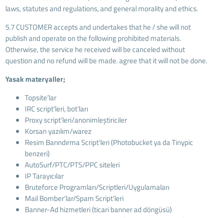
laws, statutes and regulations, and general morality and ethics.
5.7 CUSTOMER accepts and undertakes that he / she will not
publish and operate on the following prohibited materials.
Otherwise, the service he received will be canceled without
question and no refund will be made. agree that it will not be done.
Yasak materyaller;
Topsite’lar
IRC script’leri, bot’ları
Proxy script’leri/anonimleştiriciler
Korsan yazılım/warez
Resim Barındırma Script’leri (Photobucket ya da Tinypic
benzeri)
AutoSurf/PTC/PTS/PPC siteleri
IP Tarayıcılar
Bruteforce Programları/Scriptleri/Uygulamaları
Mail Bomber’lar/Spam Script’leri
Banner-Ad hizmetleri (ticari banner ad döngüsü)