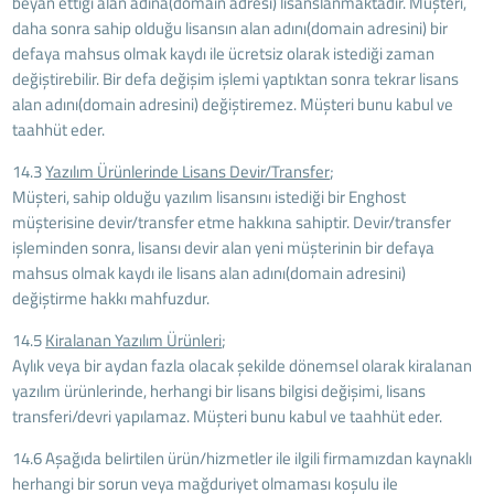
beyan ettiği alan adına(domain adresi) lisanslanmaktadır. Müşteri,
daha sonra sahip olduğu lisansın alan adını(domain adresini) bir
defaya mahsus olmak kaydı ile ücretsiz olarak istediği zaman
değiştirebilir. Bir defa değişim işlemi yaptıktan sonra tekrar lisans
alan adını(domain adresini) değiştiremez. Müşteri bunu kabul ve
taahhüt eder.
14.3
Yazılım Ürünlerinde Lisans Devir/Transfer
;
Müşteri, sahip olduğu yazılım lisansını istediği bir Enghost
müşterisine devir/transfer etme hakkına sahiptir. Devir/transfer
işleminden sonra, lisansı devir alan yeni müşterinin bir defaya
mahsus olmak kaydı ile lisans alan adını(domain adresini)
değiştirme hakkı mahfuzdur.
14.5
Kiralanan Yazılım Ürünleri
;
Aylık veya bir aydan fazla olacak şekilde dönemsel olarak kiralanan
yazılım ürünlerinde, herhangi bir lisans bilgisi değişimi, lisans
transferi/devri yapılamaz. Müşteri bunu kabul ve taahhüt eder.
14.6
Aşağıda belirtilen ürün/hizmetler ile ilgili firmamızdan kaynaklı
herhangi bir sorun veya mağduriyet olmaması koşulu ile