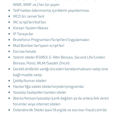
WWE, WWF vs.) her tür yayını
Telif hakları ödenmemiş içeriklerin yayınlanması
IRCD (irc server’ları)
IRC script’leri/bot’ları
Korsan Yazılım/Warez
IP Tarayıcılar
Bruteforce Programları/Script’leri/Uygulamaları
Mail Bomber’lar/spam script’leri
Escrow hesabı
Yatırım siteler (FOREX, E-Altın Borsası, Second Life/Linden
Borsası, Ponzi, MLM/Saadet Zinciri)
Gerekli izin(ler)in varlığı önceden kanıtlanmaksızın satışı izne
bağlı madde satışı
Çekiliş/kumar siteleri
Hacker’lığa odaklı siteler/arşivler/programlar
Yasadışı faaliyetleri tanıtan siteler
Warez/korsan/yasadışı içerik dağıtan ya da onlara link veren
forumlar veya internet siteleri
Dolandırıcılık Siteler (aa419.org’da ve escrow-fraud.com’da