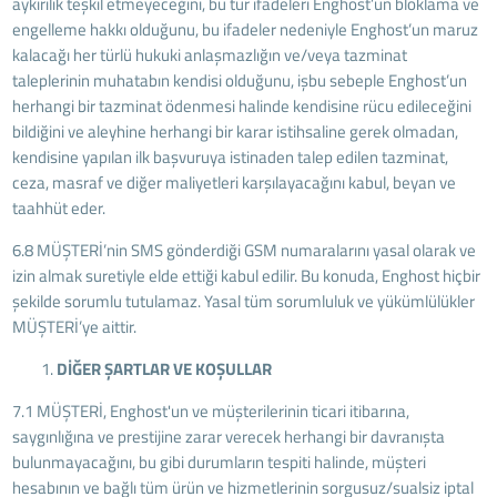
aykırılık teşkil etmeyeceğini, bu tür ifadeleri Enghost’un bloklama ve
engelleme hakkı olduğunu, bu ifadeler nedeniyle Enghost’un maruz
kalacağı her türlü hukuki anlaşmazlığın ve/veya tazminat
taleplerinin muhatabın kendisi olduğunu, işbu sebeple Enghost’un
herhangi bir tazminat ödenmesi halinde kendisine rücu edileceğini
bildiğini ve aleyhine herhangi bir karar istihsaline gerek olmadan,
kendisine yapılan ilk başvuruya istinaden talep edilen tazminat,
ceza, masraf ve diğer maliyetleri karşılayacağını kabul, beyan ve
taahhüt eder.
6.8 MÜŞTERİ’nin SMS gönderdiği GSM numaralarını yasal olarak ve
izin almak suretiyle elde ettiği kabul edilir. Bu konuda, Enghost hiçbir
şekilde sorumlu tutulamaz. Yasal tüm sorumluluk ve yükümlülükler
MÜŞTERİ’ye aittir.
DİĞER ŞARTLAR VE KOŞULLAR
7.1 MÜŞTERİ, Enghost'un ve müşterilerinin ticari itibarına,
saygınlığına ve prestijine zarar verecek herhangi bir davranışta
bulunmayacağını, bu gibi durumların tespiti halinde, müşteri
hesabının ve bağlı tüm ürün ve hizmetlerinin sorgusuz/sualsiz iptal