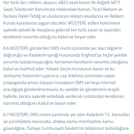
her türlü ilan, reklam, duyuru, 4822 sayılı kanun ile değişik 4077
Sayılı Tüketicinin Korunması Hakkındaki Kanun, Ticari Reklam ve
İlanlara İlişkin Tebliğ ve uluslararası reklam esaslarına ve Reklam
Kurulu kararlarına uygun olacaktır. MÜŞTERİ, edilen hükümlere
aykırılık sebebi ile meydana gelecek her türlü zarar ve ziyandan
kendisinin sorumlu olduğunu kabul ve beyan eder.
6.6 MÜŞTERİ, gönderilen SMS metni içerisinde yer alan bilgilerin
doğruluğu ve ifadelerin içeriği hususunda Enghost'yu hiçbir şekilde
sorumlu tutulamayacağını, tamamen kendisinin sorumlu olduğunu
kabul ve taahhüt eder. Yüksek Seçim Kurulunun kararı ve bu
sözleşme hükümleri uyarınca, cep telefonu üzerinden siyasi
propaganda amacı taşıyan mesajların SMS ve/veya internet
aracılığıyla gönderilmemesini, bu şekilde bir gönderimin tespiti
halinde, karara aykırılık sebebiyle verilecek cezalardan kendisinin
sorumlu olduğunu kabul ve beyan eder.
6.7 MÜŞTERİ; SMS metni içerisinde yer alan ifadelerin T.C. Kanunları
ve yürürlükteki mevzuata, ahlaka, kamu menfaatine, kamu
güvenliğine, Türkiye Cumhuriyeti Devleti’nin bölünmez bütünlüğüne