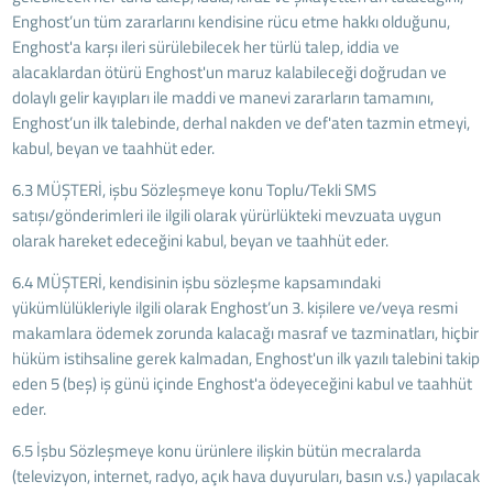
Enghost’un tüm zararlarını kendisine rücu etme hakkı olduğunu,
Enghost'a karşı ileri sürülebilecek her türlü talep, iddia ve
alacaklardan ötürü Enghost'un maruz kalabileceği doğrudan ve
dolaylı gelir kayıpları ile maddi ve manevi zararların tamamını,
Enghost’un ilk talebinde, derhal nakden ve def'aten tazmin etmeyi,
kabul, beyan ve taahhüt eder.
6.3 MÜŞTERİ, işbu Sözleşmeye konu Toplu/Tekli SMS
satışı/gönderimleri ile ilgili olarak yürürlükteki mevzuata uygun
olarak hareket edeceğini kabul, beyan ve taahhüt eder.
6.4 MÜŞTERİ, kendisinin işbu sözleşme kapsamındaki
yükümlülükleriyle ilgili olarak Enghost’un 3. kişilere ve/veya resmi
makamlara ödemek zorunda kalacağı masraf ve tazminatları, hiçbir
hüküm istihsaline gerek kalmadan, Enghost'un ilk yazılı talebini takip
eden 5 (beş) iş günü içinde Enghost'a ödeyeceğini kabul ve taahhüt
eder.
6.5 İşbu Sözleşmeye konu ürünlere ilişkin bütün mecralarda
(televizyon, internet, radyo, açık hava duyuruları, basın v.s.) yapılacak