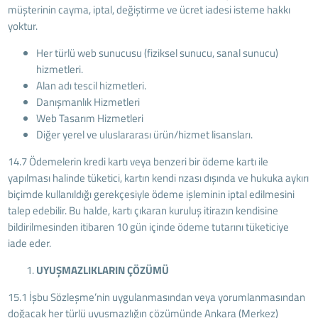
müşterinin cayma, iptal, değiştirme ve ücret iadesi isteme hakkı
yoktur.
Her türlü web sunucusu (fiziksel sunucu, sanal sunucu)
hizmetleri.
Alan adı tescil hizmetleri.
Danışmanlık Hizmetleri
Web Tasarım Hizmetleri
Diğer yerel ve uluslararası ürün/hizmet lisansları.
14.7
Ödemelerin kredi kartı veya benzeri bir ödeme kartı ile
yapılması halinde tüketici, kartın kendi rızası dışında ve hukuka aykırı
biçimde kullanıldığı gerekçesiyle ödeme işleminin iptal edilmesini
talep edebilir. Bu halde, kartı çıkaran kuruluş itirazın kendisine
bildirilmesinden itibaren 10 gün içinde ödeme tutarını tüketiciye
iade eder.
UYUŞMAZLIKLARIN ÇÖZÜMÜ
15.1 İşbu Sözleşme’nin uygulanmasından veya yorumlanmasından
doğacak her türlü uyuşmazlığın çözümünde Ankara (Merkez)