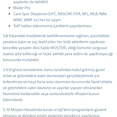
sayılanlar da dahildir)
Mailer Pro
Canlı Spor Olaylarının (UFC, NASCAR, FIFA, NFL, MLB, NBA,
WWE, WWF vs.) her tür yayını
Telif hakları ödenmemiş içeriklerin yayınlanması
5.8 Yukarıdaki maddelerde belirtilmemesine rağmen, yürürlükteki
yasalara aykırı ve suç teşkil eden her türlü aktivitenin yapılması
kesinlikle yasaktır. Aksi halde MÜŞTERİ, aldığı hizmetin sorgusuz
sualsiz iptal edileceği ve hiçbir şekilde para iadesi vb. yapılmayacağı
konusunda mutabıktır.
5.9 Enghost servislerinin, kamu tarafından kabul görmüş genel
ahlak ve geleneklere aykırı davranışları gerçekleştirmek için
kullanılması ve/veya buna aracı olunması durumunda Genel ahlaka
ve geleneklere aykırı davranış ve yayınlar yapıyor olmanızdan
hizmetiniz kısıtlanabilir veya sonlandırılabilir. Müşteri bunun
bilincindedir.
5.10 Müşteri Hesabında kurulu script’lerin/programların güvenli
olmasını ve dizinlere erişim izinlerinin gereğince ayarlanmış