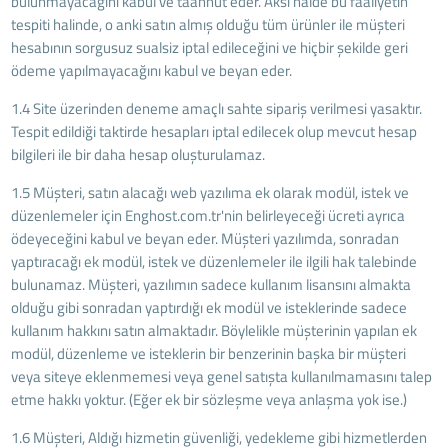
bulunmayacağını kabul ve taahhüt eder. Aksi halde bu faaliyetin
tespiti halinde, o anki satın almış olduğu tüm ürünler ile müşteri
hesabının sorgusuz sualsiz iptal edileceğini ve hiçbir şekilde geri
ödeme yapılmayacağını kabul ve beyan eder.
1.4 Site üzerinden deneme amaçlı sahte sipariş verilmesi yasaktır.
Tespit edildiği taktirde hesapları iptal edilecek olup mevcut hesap
bilgileri ile bir daha hesap oluşturulamaz.
1.5 Müşteri, satın alacağı web yazılıma ek olarak modül, istek ve
düzenlemeler için Enghost.com.tr'nin belirleyeceği ücreti ayrıca
ödeyeceğini kabul ve beyan eder. Müşteri yazılımda, sonradan
yaptıracağı ek modül, istek ve düzenlemeler ile ilgili hak talebinde
bulunamaz. Müşteri, yazılımın sadece kullanım lisansını almakta
olduğu gibi sonradan yaptırdığı ek modül ve isteklerinde sadece
kullanım hakkını satın almaktadır. Böylelikle müşterinin yapılan ek
modül, düzenleme ve isteklerin bir benzerinin başka bir müşteri
veya siteye eklenmemesi veya genel satışta kullanılmamasını talep
etme hakkı yoktur. (Eğer ek bir sözleşme veya anlaşma yok ise.)
1.6 Müşteri, Aldığı hizmetin güvenliği, yedekleme gibi hizmetlerden