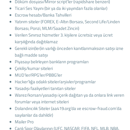
Döküm dosyası/Mirror script’ler (rapidshare benzeri)
Ticari Ses Yayını (bir ya da iki yayından fazla olanlar)
Escrow hesabı/Banka Tahvilleri
Yatırım siteler (FOREX, E-Altın Borsası, Second Life/Linden
Borsası, Ponzi, MLM/Saadet Zinciri)
Verilen Sınırsız hizmetler 3. kişilere ücretsiz veya ücret
karşılığında dağıtılamaz
Gerekli izin(ler)in varlığı önceden kanıtlanmaksızın satışı izne
bağlı madde satışı
Piyasayı belirleyen bankların programları
Çekiliş/kumar siteleri
MUD’ler/RPG’ler/PBBG’ler
Hacker’lığa odaklı siteler/arşivler/programlar
Yasadışı faaliyetleri tanıtan siteler
Warez/korsan/yasadışı içerik dağıtan ya da onlara link veren
forumlar veya internet siteleri
Dolandırıcılık Siteler (aa419.org’da ve escrow-fraud.com’da
sayılanlar da dahildir)
Mailer Pro
Canlı Spor Olaylarının (UFC, NASCAR, FIFA, NFL, MLB, NBA,