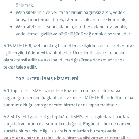
önlemek,
Web sitelerinin ve veri tabanlarının bağımsız arşiv, yedek
kopyalarını temin etmek, istemek, saklamak ve korumak,
Web sitelerinin, Sunucularının, mail hesaplarının güvenlik,
yedekleme, gizlilik ve bütünlüğünü sağlamakla sorumludur.
5.16 MÜŞTERİ, web hosting hizmetleri ile ilgili kullanım ücretlerini ve
ilgili vergileri ödemeyi taahhüt eder. Ücretler ilk sipariş ile peşin
olarak tahsil edilir ve aksi belirtilmediği sürece dönem sonunda
tekrar talep edilir.
TOPLU/TEKLİ SMS HİZMETLERİ
6.1 Toplu/Tekli SMS hizmetleri; Enghost.com üzerinden veya
sağladığı api erişim bağlantıları üzerinden MÜŞTERİ'nin kullanımına
sunmuş olduğu sms gönderim hizmetlerini kapsamaktadır.
6.2 MÜŞTERİ gönderdiği Toplu/Tekli SMS’ler ile ilgili olarak alıcılara
karşı tek ve münhasır sorumlu olduğunu, Enghost'u her ne nam ve
surette olursa olsun ilgili kişi ve kurumlardan bu çerçevede
gelebilecek her türlü talep, iddia, itiraz ve şikayetten ari tutacağını,