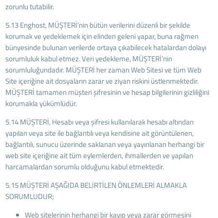
zorunlu tutabilir.
5.13 Enghost, MÜŞTERİ’nin bütün verilerini düzenli bir şekilde
korumak ve yedeklemek için elinden geleni yapar, buna rağmen
bünyesinde bulunan verilerde ortaya çıkabilecek hatalardan dolayı
sorumluluk kabul etmez. Veri yedekleme, MÜŞTERİ’nin
sorumluluğundadır. MÜŞTERİ her zaman Web Sitesi ve tüm Web
Site içeriğine ait dosyaların zarar ve ziyan riskini üstlenmektedir.
MÜŞTERİ tamamen müşteri şifresinin ve hesap bilgilerinin gizliliğini
korumakla yükümlüdür.
5.14 MÜŞTERİ, Hesabı veya şifresi kullanılarak hesabı altından
yapılan veya site ile bağlantılı veya kendisine ait görüntülenen,
bağlantılı, sunucu üzerinde saklanan veya yayınlanan herhangi bir
web site içeriğine ait tüm eylemlerden, ihmallerden ve yapılan
harcamalardan sorumlu olduğunu kabul etmektedir.
5.15 MÜŞTERİ AŞAĞIDA BELİRTİLEN ÖNLEMLERİ ALMAKLA
SORUMLUDUR;
Web sitelerinin herhangi bir kayıp veya zarar görmesini