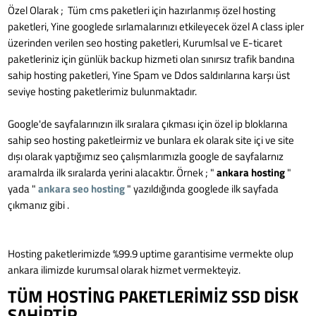
Özel Olarak ; Tüm cms paketleri için hazırlanmış özel hosting
paketleri, Yine googlede sırlamalarınızı etkileyecek özel A class ipler
üzerinden verilen seo hosting paketleri, Kurumlsal ve E-ticaret
paketleriniz için günlük backup hizmeti olan sınırsız trafik bandına
sahip hosting paketleri, Yine Spam ve Ddos saldırılarına karşı üst
seviye hosting paketlerimiz bulunmaktadır.
Google'de sayfalarınızın ilk sıralara çıkması için özel ip bloklarına
sahip seo hosting paketleirmiz ve bunlara ek olarak site içi ve site
dışı olarak yaptığımız seo çalışmlarımızla google de sayfalarnız
aramalrda ilk sıralarda yerini alacaktır. Örnek ; "
ankara hosting
"
yada "
ankara seo hosting
" yazıldığında googlede ilk sayfada
çıkmanız gibi .
Hosting paketlerimizde %99.9 uptime garantisime vermekte olup
ankara ilimizde kurumsal olarak hizmet vermekteyiz.
TÜM HOSTİNG PAKETLERİMİZ SSD DİSK
SAHİPTİR.