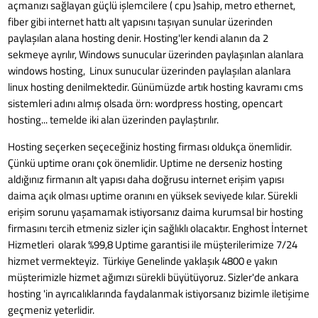
açmanızı sağlayan güçlü işlemcilere ( cpu )sahip, metro ethernet,
fiber gibi internet hattı alt yapısını taşıyan sunular üzerinden
paylaşılan alana hosting denir. Hosting'ler kendi alanın da 2
sekmeye ayrılır, Windows sunucular üzerinden paylaşınlan alanlara
windows hosting, Linux sunucular üzerinden paylaşılan alanlara
linux hosting denilmektedir. Günümüzde artık hosting kavramı cms
sistemleri adını almış olsada örn: wordpress hosting, opencart
hosting... temelde iki alan üzerinden paylaştırılır.
Hosting seçerken seçeceğiniz hosting firması oldukça önemlidir.
Çünkü uptime oranı çok önemlidir. Uptime ne derseniz hosting
aldığınız firmanın alt yapısı daha doğrusu internet erişim yapısı
daima açık olması uptime oranını en yüksek seviyede kılar. Sürekli
erişim sorunu yaşamamak istiyorsanız daima kurumsal bir hosting
firmasını tercih etmeniz sizler için sağlıklı olacaktır. Enghost İnternet
Hizmetleri olarak %99,8 Uptime garantisi ile müşterilerimize 7/24
hizmet vermekteyiz. Türkiye Genelinde yaklaşık 4800 e yakın
müşterimizle hizmet ağımızı sürekli büyütüyoruz. Sizler'de ankara
hosting 'in ayrıcalıklarında faydalanmak istiyorsanız bizimle iletişime
geçmeniz yeterlidir.