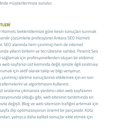
linde müşterilerimize sunulur.
TLERİ
Hizmeti, beklentilerinize göre kesin sonuçları sunmak
venilir çözümlerle profesyonel Ankara SEO Hizmeti
r. SEO alanında hem çevrimiçi hem de internet
nda yılların birikimi ve tecrübesine sahibiz. Piramit Seo
i sağlamak için profesyonellerden oluşan bir ekibimiz
a web sayfanızı üst kısmında değil, işinizle ilgili sıralmayı
orumak için aktif olarak takip ve bilgi veriyoruz.
, çevrimiçi işletme sonuçlarınızı etkilemek için en son
ellemelerini ve algoritmasını kullanırız.
t sıralarına çıkmanıza yardımcı olan web sayfasının
imizasyonunda olduğu gibi, web sitesinin tanıtımında en
la değişti. Blog ve web sitemizin trafiğini artırmak için
sayfa dışı optimizasyonun önemli bir parçasıdır. Kötü
ğundan, yalnızca daha kaliteli sonuçlar elde etmek için