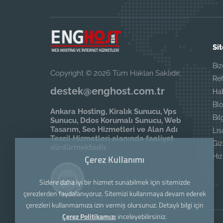
Sit
Biz
Copyright © 2026 Tüm Hakları Saklıdır.
Ref
destek@enghost.com.tr
Ha
Blo
Ankara Hosting, Kiralık Sunucu, Vps
Bil
Sunucu, Ddos Korumalı Sunucu, Web
Tasarım, Seo Hizmetleri ve Alan Adı
Li
Tescil Hizmetleri alanında faaliyet
Giz
sürdürmektedir.
Hi
Çerez Kullanımı
Sizlere daha iyi bir hizmet sunabilmek için sitemizde
çerezlerden faydalanıyoruz. Sitemizi kullanmaya devam ederek
çerezleri kullanmamıza izin vermiş olursunuz. Detaylı bilgi için
Çerez Politikamızı
inceleyebilirsiniz.