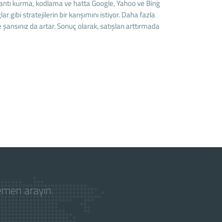
ğlantı kurma, kodlama ve hatta Google, Yahoo ve Bing
ibi stratejilerin bir karışımını istiyor. Daha fazla
e şansınız da artar. Sonuç olarak, satışları arttırmada
hemen arayın.