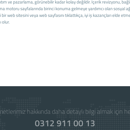
tım ve pazarlama, görünebilir kadar kolay değildir. İçerik revizyonu, ba
ma motoru sayfalarında birinci konuma gelmeye yardımcı olan sosyal ağlar g
i bir web sitesini veya web sayfasını tıklattıkça, iyi iş kazançları elde etm
 olur.
etlerimiz hakkında daha detaylı bilgi almak için 
0312 911 00 13