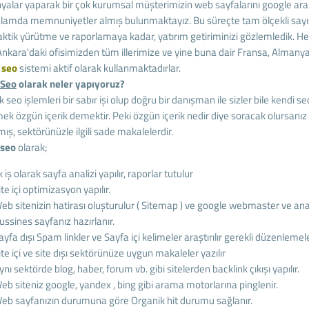
alar yaparak bir çok kurumsal müşterimizin web sayfalarını google aram
nlamda memnuniyetler almış bulunmaktayız. Bu süreçte tam ölçekli sayıs
aktik yürütme ve raporlamaya kadar, yatırım getiriminizi gözlemledik. H
r. Ankara'daki ofisimizden tüm illerimize ve yine buna dair Fransa, Almany
 seo
sistemi aktif olarak kullanmaktadırlar.
Seo
olarak neler yapıyoruz?
ak seo işlemleri bir sabır işi olup doğru bir danışman ile sizler bile kendi se
ek özgün içerik demektir. Peki özgün içerik nedir diye soracak olursanız
lmış, sektörünüzle ilgili sade makalelerdir.
 seo
olarak;
lk iş olarak sayfa analizi yapılır, raporlar tutulur
ite içi optimizasyon yapılır.
eb sitenizin hatirası oluşturulur ( Sitemap ) ve google webmaster ve anali
ussines sayfanız hazırlanır.
ayfa dışı Spam linkler ve Sayfa içi kelimeler araştırılır gerekli düzenlemeler
ite içi ve site dışı sektörünüze uygun makaleler yazılır
ynı sektörde blog, haber, forum vb. gibi sitelerden backlink çıkışı yapılır.
eb siteniz google, yandex , bing gibi arama motorlarına pinglenir.
eb sayfanızın durumuna göre Organik hit durumu sağlanır.