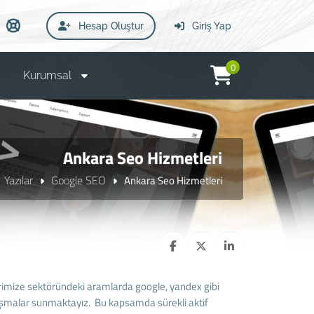
Hesap Oluştur
Giriş Yap
0
Kurumsal
Ankara Seo Hizmetleri
Yazılar
Google SEO
Ankara Seo Hizmetleri
erimize sektöründeki aramlarda google, yandex gibi
lışmalar sunmaktayız. Bu kapsamda sürekli aktif