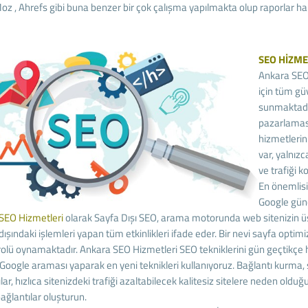
oz , Ahrefs gibi buna benzer bir çok çalışma yapılmakta olup raporlar ha
SEO HİZME
Ankara SEO 
için tüm gü
sunmaktadı
pazarlaması
hizmetlerin
var, yalnızc
ve trafiği k
En önemlisi
Google günc
SEO Hizmetleri
olarak Sayfa Dışı SEO, arama motorunda web sitenizin üs
ı dışındaki işlemleri yapan tüm etkinlikleri ifade eder. Bir nevi sayfa opt
olü oynamaktadır. Ankara SEO Hizmetleri SEO tekniklerini gün geçtikçe hız
oogle araması yaparak en yeni teknikleri kullanıyoruz. Bağlantı kurma, 
lar, hızlıca sitenizdeki trafiği azaltabilecek kalitesiz sitelere neden oldu
 bağlantılar oluşturun.