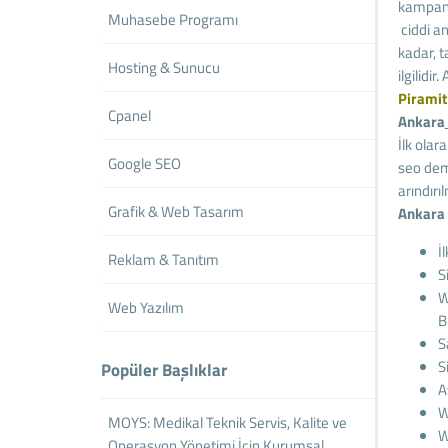
kampany
Muhasebe Programı
ciddi a
kadar, t
Hosting & Sunucu
ilgilidi
Piramit
Cpanel
Ankara
İlk olar
Google SEO
seo dem
arındırı
Grafik & Web Tasarım
Ankara
İ
Reklam & Tanıtım
S
W
Web Yazılım
B
S
S
Popüler Başlıklar
A
W
MOYS: Medikal Teknik Servis, Kalite ve
W
Operasyon Yönetimi İçin Kurumsal