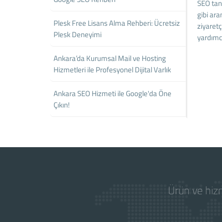
SEO tanı
gibi ara
Plesk Free Lisans Alma Rehberi: Ücretsiz
ziyaretç
Plesk Deneyimi
yardımcı
Ankara’da Kurumsal Mail ve Hosting
Hizmetleri ile Profesyonel Dijital Varlık
Ankara SEO Hizmeti ile Google'da Öne
Çıkın!
Ürün ve hizm