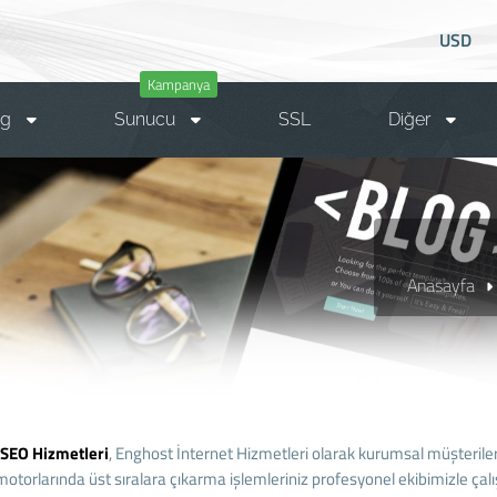
USD
Kampanya
ng
Sunucu
SSL
Diğer
Anasayfa
 SEO
Hizmetleri
, Enghost İnternet Hizmetleri olarak kurumsal müşteril
otorlarında üst sıralara çıkarma işlemleriniz profesyonel ekibimizle ça