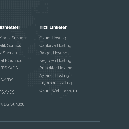
izmetleri
Hızlı Linkeler
iralık Sunucu
Ostim Hosting
ralık Sunucu
Çankaya Hosting
ık Sunucu
Balgat Hosting
iralık Sunucu
Keçiören Hosting
 VPS/VDS
Pursaklar Hosting
Ayrancı Hosting
PS/VDS
Eryaman Hosting
Ostim Web Tasarım
VPS/VDS
/VDS Sunucu