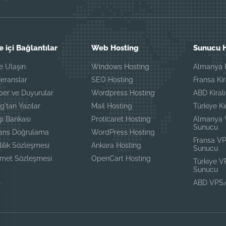
e içi Bağlantılar
Web Hosting
Sunucu H
e Ulaşın
Windows Hosting
Almanya K
eranslar
SEO Hosting
Fransa Ki
ber ve Duyurular
Wordpress Hosting
ABD Kiral
g'tan Yazılar
Mail Hosting
Türkiye K
gi Bankası
Proticaret Hosting
Almanya
Sunucu
sans Doğrulama
WordPress Hosting
Fransa V
lilik Sözleşmesi
Ankara Hosting
Sunucu
zmet Sözleşmesi
OpenCart Hosting
Türkiye 
Sunucu
ABD VPS