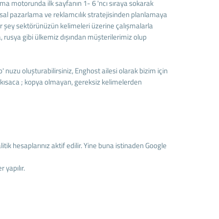
a motorunda ilk sayfanın 1- 6 'ncı sıraya sokarak
al pazarlama ve reklamcılık stratejisinden planlamaya
er şey sektörünüzün kelimeleri üzerine çalışmalarla
a, rusya gibi ülkemiz dışından müşterilerimiz olup
o' nuzu oluşturabilirsiniz, Enghost ailesi olarak bizim için
 kısaca ; kopya olmayan, gereksiz kelimelerden
tik hesaplarınız aktif edilir. Yine buna istinaden Google
 yapılır.