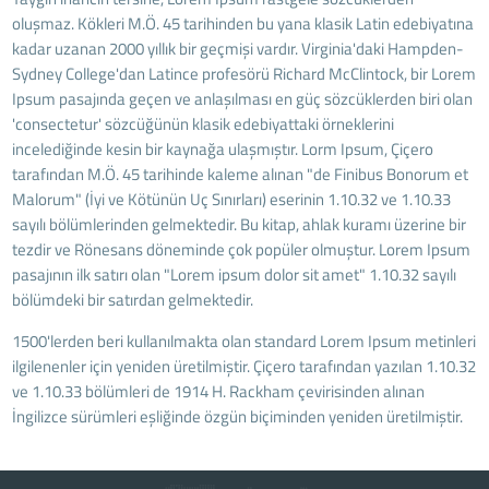
oluşmaz. Kökleri M.Ö. 45 tarihinden bu yana klasik Latin edebiyatına
kadar uzanan 2000 yıllık bir geçmişi vardır. Virginia'daki Hampden-
Sydney College'dan Latince profesörü Richard McClintock, bir Lorem
Ipsum pasajında geçen ve anlaşılması en güç sözcüklerden biri olan
'consectetur' sözcüğünün klasik edebiyattaki örneklerini
incelediğinde kesin bir kaynağa ulaşmıştır. Lorm Ipsum, Çiçero
tarafından M.Ö. 45 tarihinde kaleme alınan "de Finibus Bonorum et
Malorum" (İyi ve Kötünün Uç Sınırları) eserinin 1.10.32 ve 1.10.33
sayılı bölümlerinden gelmektedir. Bu kitap, ahlak kuramı üzerine bir
tezdir ve Rönesans döneminde çok popüler olmuştur. Lorem Ipsum
pasajının ilk satırı olan "Lorem ipsum dolor sit amet" 1.10.32 sayılı
bölümdeki bir satırdan gelmektedir.
1500'lerden beri kullanılmakta olan standard Lorem Ipsum metinleri
ilgilenenler için yeniden üretilmiştir. Çiçero tarafından yazılan 1.10.32
ve 1.10.33 bölümleri de 1914 H. Rackham çevirisinden alınan
İngilizce sürümleri eşliğinde özgün biçiminden yeniden üretilmiştir.