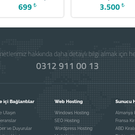
699
₺
3.500
₺
etlerimiz hakkında daha detaylı bilgi almak için 
0312 911 00 13
e içi Bağlantılar
Web Hosting
Sunucu H
e Ulaşın
Windows Hosting
Almanya K
eranslar
SEO Hosting
Fransa Ki
ber ve Duyurular
Wordpress Hosting
ABD Kiral