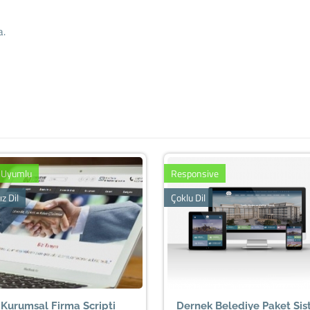
a.
 Uyumlu
Responsive
ız Dil
Çoklu Dil
Kurumsal Firma Scripti
Dernek Belediye Paket Si