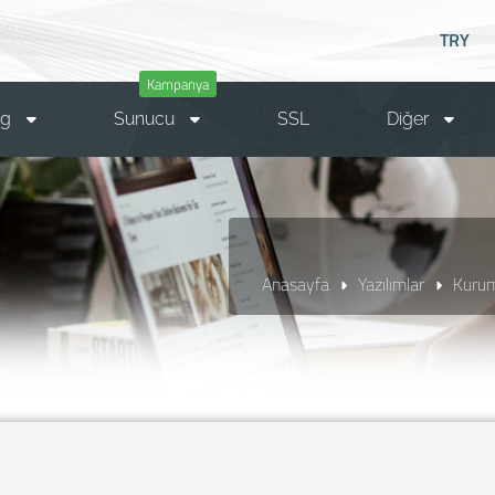
TRY
Kampanya
ng
Sunucu
SSL
Diğer
Anasayfa
Yazılımlar
Kurum