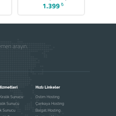
1.399
₺
hemen arayın.
izmetleri
Hızlı Linkeler
iralık Sunucu
Ostim Hosting
ralık Sunucu
Çankaya Hosting
ık Sunucu
Balgat Hosting