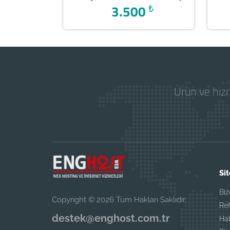
3.500
₺
Ürün ve hizm
Sit
Biz
Copyright © 2026 Tüm Hakları Saklıdır.
Ref
destek@enghost.com.tr
Ha