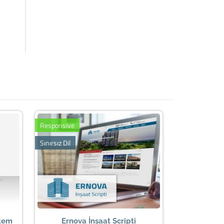
Responsive
Sınırsız Dil
stem
Ernova İnşaat Scripti