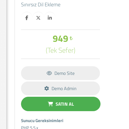
Sınırsız Dil Ekleme
949
₺
(Tek Sefer)
Demo Site
Demo Admin
SATIN AL
Sunucu Gereksinimleri
PHP 5.5.x