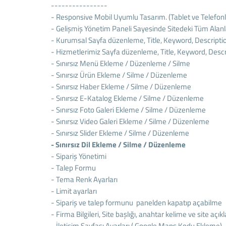
----------------
- Responsive Mobil Uyumlu Tasarım. (Tablet ve Telefon
- Gelişmiş Yönetim Paneli Sayesinde Sitedeki Tüm Alanlar
- Kurumsal Sayfa düzenleme, Title, Keyword, Descriptio
- Hizmetlerimiz Sayfa düzenleme, Title, Keyword, Descri
- Sınırsız Menü Ekleme / Düzenleme / Silme
- Sınırsız Ürün Ekleme / Silme / Düzenleme
- Sınırsız Haber Ekleme / Silme / Düzenleme
- Sınırsız E-Katalog Ekleme / Silme / Düzenleme
- Sınırsız Foto Galeri Ekleme / Silme / Düzenleme
- Sınırsız Video Galeri Ekleme / Silme / Düzenleme
- Sınırsız Slider Ekleme / Silme / Düzenleme
- Sınırsız Dil Ekleme / Silme / Düzenleme
- Sipariş Yönetimi
- Talep Formu
- Tema Renk Ayarları
- Limit ayarları
- Sipariş ve talep formunu panelden kapatıp açabilme
- Firma Bilgileri, Site başlığı, anahtar kelime ve site açı
- İletişim Sayfası Ayarları ( Google Maps Kodu Ekleme)