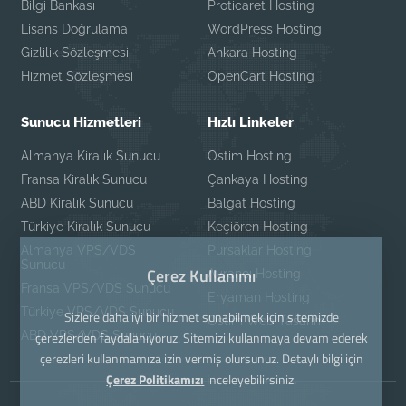
Bilgi Bankası
Proticaret Hosting
Lisans Doğrulama
WordPress Hosting
Gizlilik Sözleşmesi
Ankara Hosting
Hizmet Sözleşmesi
OpenCart Hosting
Sunucu Hizmetleri
Hızlı Linkeler
Almanya Kiralık Sunucu
Ostim Hosting
Fransa Kiralık Sunucu
Çankaya Hosting
ABD Kiralık Sunucu
Balgat Hosting
Türkiye Kiralık Sunucu
Keçiören Hosting
Almanya VPS/VDS
Pursaklar Hosting
Sunucu
Çerez Kullanımı
Ayrancı Hosting
Fransa VPS/VDS Sunucu
Eryaman Hosting
Türkiye VPS/VDS Sunucu
Sizlere daha iyi bir hizmet sunabilmek için sitemizde
Ostim Web Tasarım
ABD VPS/VDS Sunucu
çerezlerden faydalanıyoruz. Sitemizi kullanmaya devam ederek
çerezleri kullanmamıza izin vermiş olursunuz. Detaylı bilgi için
Çerez Politikamızı
inceleyebilirsiniz.