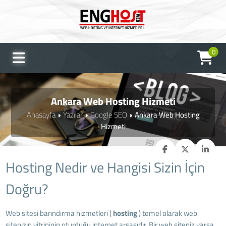
0
Ankara Web Hosting Hizmeti
Anasayfa
Yazılar
Google SEO
Ankara Web Hosting
Hizmeti
Hosting Nedir ve Hangisi Sizin İçin
Doğru?
Web sitesi barındırma hizmetleri (
hosting
) temel olarak web
sitenizin vitrininin oturduğu internet arsasıdır. Bir web siteniz varsa,