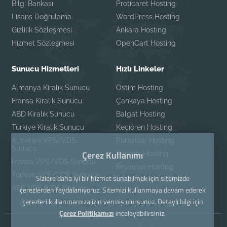
Bilgi Bankası
Proticaret Hosting
Lisans Doğrulama
WordPress Hosting
Gizlilik Sözleşmesi
Ankara Hosting
Hizmet Sözleşmesi
OpenCart Hosting
Sunucu Hizmetleri
Hızlı Linkeler
Almanya Kiralık Sunucu
Ostim Hosting
Fransa Kiralık Sunucu
Çankaya Hosting
ABD Kiralık Sunucu
Balgat Hosting
Türkiye Kiralık Sunucu
Keçiören Hosting
Almanya VPS/VDS
Pursaklar Hosting
Sunucu
Çerez Kullanımı
Ayrancı Hosting
Fransa VPS/VDS Sunucu
Eryaman Hosting
Türkiye VPS/VDS Sunucu
Sizlere daha iyi bir hizmet sunabilmek için sitemizde
Ostim Web Tasarım
ABD VPS/VDS Sunucu
çerezlerden faydalanıyoruz. Sitemizi kullanmaya devam ederek
çerezleri kullanmamıza izin vermiş olursunuz. Detaylı bilgi için
Çerez Politikamızı
inceleyebilirsiniz.