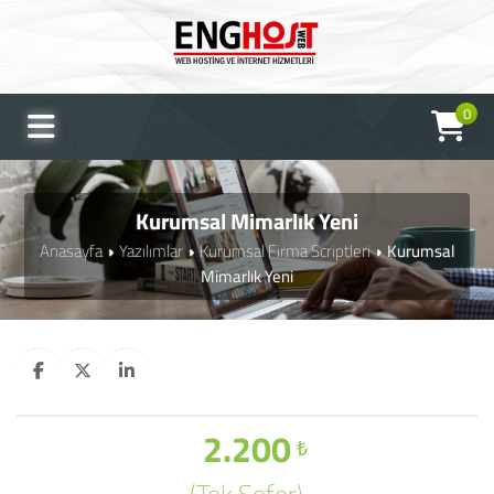
0
Kurumsal Mimarlık Yeni
Anasayfa
Yazılımlar
Kurumsal Firma Scriptleri
Kurumsal
Mimarlık Yeni
2.200
₺
(Tek Sefer)