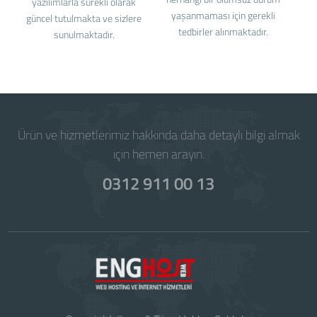
yazılımlarla sürekli olarak
yaşanmaması için gerekli
güncel tutulmakta ve sizlere
tedbirler alınmaktadır.
sunulmaktadır.
Ürün ve hizmetlerimiz hakkında daha detaylı bilgi almak
için hemen arayın.
0312 911 00 13