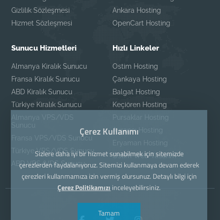
Gizlilik Sözleşmesi
Ankara Hosting
Hizmet Sözleşmesi
OpenCart Hosting
Sunucu Hizmetleri
Hızlı Linkeler
Almanya Kiralık Sunucu
Ostim Hosting
Fransa Kiralık Sunucu
Çankaya Hosting
ABD Kiralık Sunucu
Balgat Hosting
Türkiye Kiralık Sunucu
Keçiören Hosting
Almanya VPS/VDS
Pursaklar Hosting
Sunucu
Çerez Kullanımı
Ayrancı Hosting
Fransa VPS/VDS Sunucu
Eryaman Hosting
Türkiye VPS/VDS Sunucu
Sizlere daha iyi bir hizmet sunabilmek için sitemizde
Ostim Web Tasarım
ABD VPS/VDS Sunucu
çerezlerden faydalanıyoruz. Sitemizi kullanmaya devam ederek
çerezleri kullanmamıza izin vermiş olursunuz. Detaylı bilgi için
Çerez Politikamızı
inceleyebilirsiniz.
Tamam