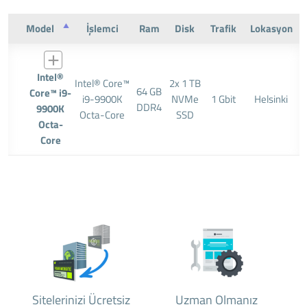
Model
İşlemci
Ram
Disk
Trafik
Lokasyon
Intel®
Intel® Core™
2x 1 TB
64 GB
Core™ i9-
i9-9900K
NVMe
1 Gbit
Helsinki
DDR4
9900K
Octa-Core
SSD
Octa-
Core
Sitelerinizi Ücretsiz
Uzman Olmanız